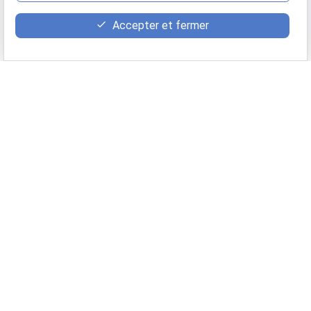
Accepter et fermer
Google Maps Search API est désactivé.
Autoriser