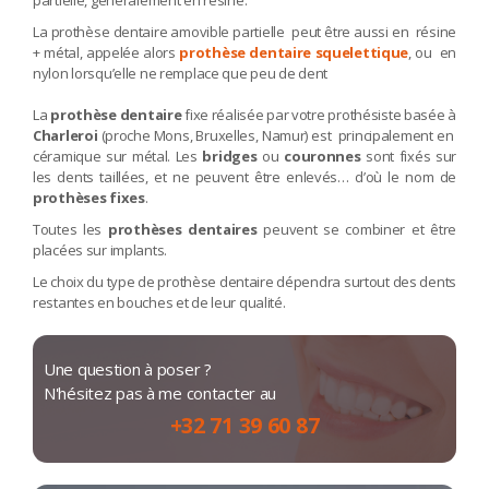
partielle, généralement en résine.
La prothèse dentaire amovible partielle peut être aussi en résine
+ métal, appelée alors
prothèse dentaire squelettique
, ou en
nylon lorsqu’elle ne remplace que peu de dent
La
prothèse dentaire
fixe réalisée par votre prothésiste basée à
Charleroi
(proche Mons, Bruxelles, Namur) est principalement en
céramique sur métal. Les
bridges
ou
couronnes
sont fixés sur
les dents taillées, et ne peuvent être enlevés… d’où le nom de
prothèses fixes
.
Toutes les
prothèses dentaires
peuvent se combiner et être
placées sur implants.
Le choix du type de prothèse dentaire dépendra surtout des dents
restantes en bouches et de leur qualité.
Une question à poser ?
N'hésitez pas à me contacter au
+32 71 39 60 87