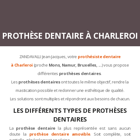
PROTHÈSE DENTAIRE À CHARLEROI
ZANDAVALLI Jean-Jacques, votre
prothésiste dentaire
à Charleroi
(proche
Mons, Namur, Bruxelles, ...
) vous propose
différentes
prothèses dentaires
.
Les
prothèses dentaires
ont toutes le même objectif, rendre la
mastication possible et redonner une esthétique de qualité.
Les solutions sont multiples et répondront aux besoins de chacun.
LES DIFFÉRENTS TYPES DE PROTHÈSES
DENTAIRES
La
prothèse dentaire
la plus représentée est sans aucun
doute la
prothèse dentaire amovible
. Soit complète, soit